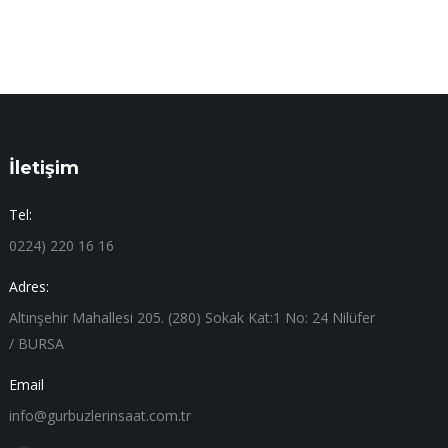
İletişim
Tel:
0224) 220 16 16
Adres:
Altınşehir Mahallesi 205. (280) Sokak Kat:1 No: 24 Nilüfer
/ BURSA
Email
info@gurbuzlerinsaat.com.tr