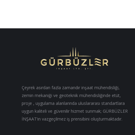
Çeyrek asırdan fazla zamandır inşaat mühendisliği,
zemin mekaniği ve geoteknik mühendisliğinde etüt,
proje , uygulama alanlarında uluslararası standartlara
uygun kaliteli ve güvenilir hizmet sunmak; GÜRBÜZLER
İNŞAAT’ın vazgeçilmez iş prensibini oluşturmaktadır.