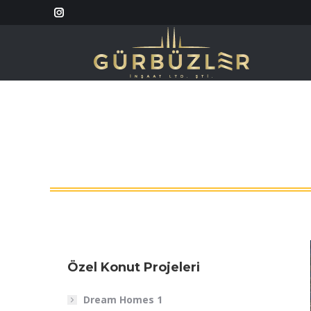
Instagram
page
opens
in
new
window
Özel Konut Projeleri
Dream Homes 1