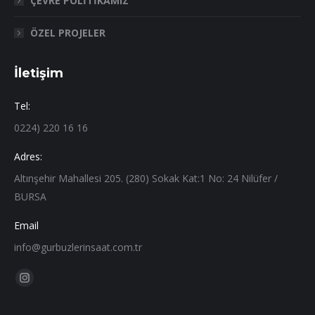
ÇEVRE POLİTİKAMIZ
ÖZEL PROJELER
İletişim
Tel:
0224) 220 16 16
Adres:
Altınşehir Mahallesi 205. (280) Sokak Kat:1 No: 24 Nilüfer /
BURSA
Email
info@gurbuzlerinsaat.com.tr
Find us on:
Instagram
page