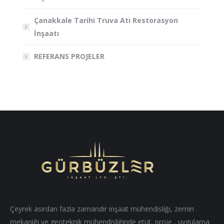
Çanakkale Tarihi Truva Atı Restorasyon
İnşaatı
REFERANS PROJELER
Çeyrek asırdan fazla zamandır inşaat mühendisliği, zemin
mekaniği ve geoteknik mühendisliğinde etüt, proje , uygulama