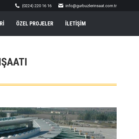
(0224) 220 16 16
info@gurbuzlerinsaat.com.tr
Rİ
ÖZEL PROJELER
İLETIŞIM
NŞAATI