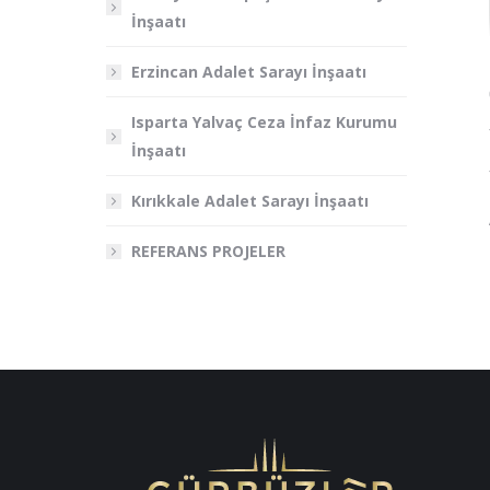
İnşaatı
Erzincan Adalet Sarayı İnşaatı
Isparta Yalvaç Ceza İnfaz Kurumu
İnşaatı
Kırıkkale Adalet Sarayı İnşaatı
REFERANS PROJELER