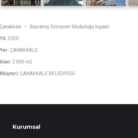
Çanakkale – Bayramiç Emniynet Müdürlüğü İnşaatı
Yıl:
2020
Yer:
ÇANAKKALE
Alan:
2.000 m2
Müşteri:
ÇANAKKALE BELEDİYESİ
Kurumsal