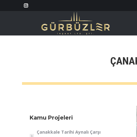
Instagram
page
opens
in
new
window
ÇANAK
Kamu Projeleri
Çanakkale Tarihi Aynalı Çarşı